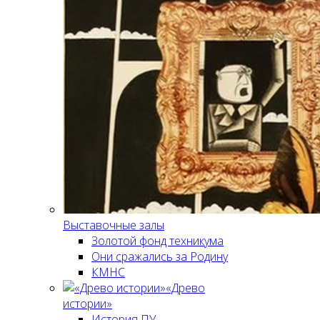
Выставочные залы
Золотой фонд техникума
Они сражались за Родину
КМНС
«Древо
истории»
История ПУ