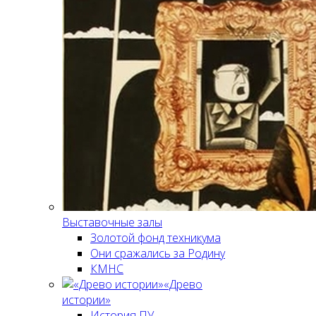
Выставочные залы
Золотой фонд техникума
Они сражались за Родину
КМНС
«Древо
истории»
История ПУ